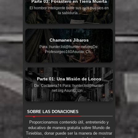
Parte 03: Forastero en Tierra Muerta
El hombre inteligente tiene sus ojos puestos en
la sabiduría...
Chamanes Jibaros
Para: hunter.list@hunter-net.orgDe:
Profesorgeo160Asunto: Ch...
Parte 01: Una Misión de Locos
De: Coctelera74 Para: hunter.list@hunter-
net.org Asunto: Un ...
SOBRE LAS DONACIONES
Proporcionamos contenido útil, entretenido y
educativo de manera gratuita sobre Mundo de
Tinieblas, donar puede ser la manera de mostrar