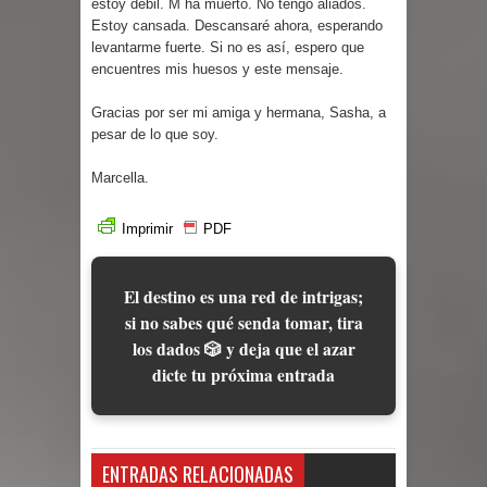
estoy débil. M ha muerto. No tengo aliados.
Estoy cansada. Descansaré ahora, esperando
levantarme fuerte. Si no es así, espero que
encuentres mis huesos y este mensaje.
Gracias por ser mi amiga y hermana, Sasha, a
pesar de lo que soy.
Marcella.
Imprimir
PDF
El destino es una red de intrigas;
si no sabes qué senda tomar, tira
los dados 🎲 y deja que el azar
dicte tu próxima entrada
ENTRADAS RELACIONADAS