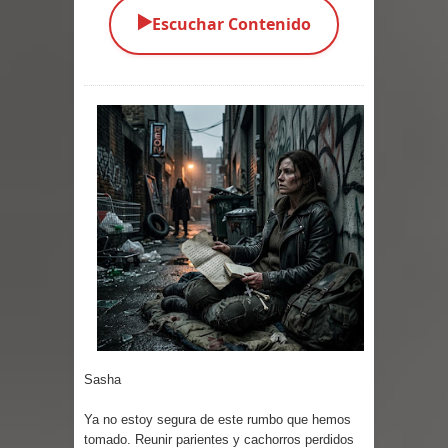
▶️
Escuchar Contenido
Parte 03: Una Piraña en el Bidé
Parte 02: Los Muertos Gobiernan a
los Vivos
Parte 01: Escondido a Plena Luz
Parte 02: El Enemigo de mi Enemigo
Parte 06: Coletazos
Parte 05: Los Horrores del Infierno
Parte 04: Oídos Sordos
Parte 03: La Traición
Sasha
Parte 02: Vuelve el Hijo Prodigo
Ya no estoy segura de este rumbo que hemos
tomado. Reunir parientes y cachorros perdidos