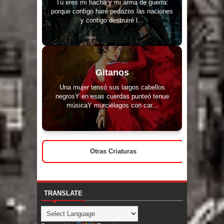
Tú eres mi hacha y mi arma de guerra:
porque contigo haré pedazos las naciones
y contigo destruiré l...
Gitanos
Una mujer tensó sus largos cabellos
negrosY en esas cuerdas punteó tenue
músicaY murciélagos con car...
Otras Criaturas
TRANSLATE