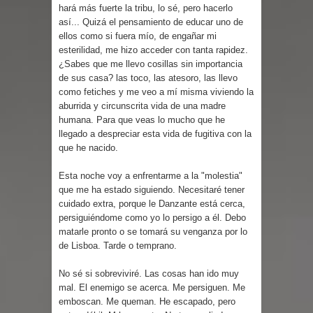
Parte 03: Reflexiones
hará más fuerte la tribu, lo sé, pero hacerlo
así... Quizá el pensamiento de educar uno de
ellos como si fuera mío, de engañar mi
esterilidad, me hizo acceder con tanta rapidez.
¿Sabes que me llevo cosillas sin importancia
de sus casa? las toco, las atesoro, las llevo
como fetiches y me veo a mí misma viviendo la
aburrida y circunscrita vida de una madre
humana. Para que veas lo mucho que he
llegado a despreciar esta vida de fugitiva con la
que he nacido.
Esta noche voy a enfrentarme a la "molestia"
que me ha estado siguiendo. Necesitaré tener
cuidado extra, porque le Danzante está cerca,
persiguiéndome como yo lo persigo a él. Debo
matarle pronto o se tomará su venganza por lo
de Lisboa. Tarde o temprano.
No sé si sobreviviré. Las cosas han ido muy
mal. El enemigo se acerca. Me persiguen. Me
emboscan. Me queman. He escapado, pero