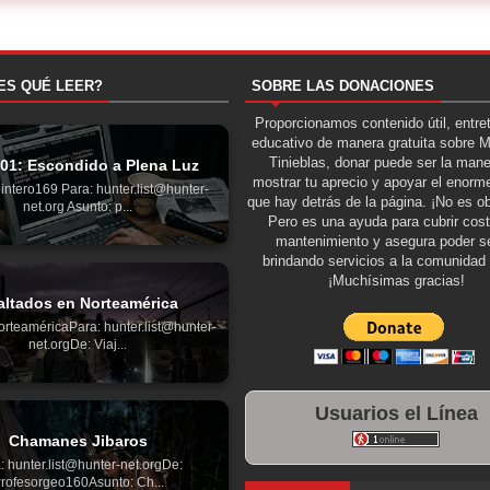
ES QUÉ LEER?
SOBRE LAS DONACIONES
Proporcionamos contenido útil, entre
educativo de manera gratuita sobre 
Tinieblas, donar puede ser la man
 01: Escondido a Plena Luz
mostrar tu aprecio y apoyar el enorme
intero169 Para: hunter.list@hunter-
que hay detrás de la página. ¡No es ob
net.org Asunto: p...
Pero es una ayuda para cubrir cos
mantenimiento y asegura poder se
brindando servicios a la comunidad 
¡Muchísimas gracias!
altados en Norteamérica
orteaméricaPara: hunter.list@hunter-
net.orgDe: Viaj...
Usuarios el Línea
Chamanes Jibaros
: hunter.list@hunter-net.orgDe:
rofesorgeo160Asunto: Ch...