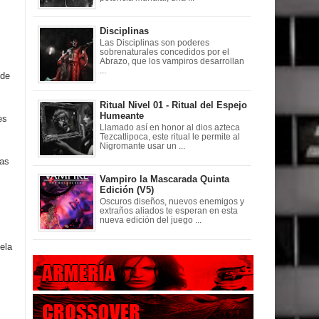
Disciplinas
Las Disciplinas son poderes
sobrenaturales concedidos por el
Abrazo, que los vampiros desarrollan
...
 de
Ritual Nivel 01 - Ritual del Espejo
Humeante
es
Llamado así en honor al dios azteca
Tezcatlipoca, este ritual le permite al
Nigromante usar un ...
das
Vampiro la Mascarada Quinta
Edición (V5)
Oscuros diseños, nuevos enemigos y
extraños aliados te esperan en esta
nueva edición del juego ...
ela