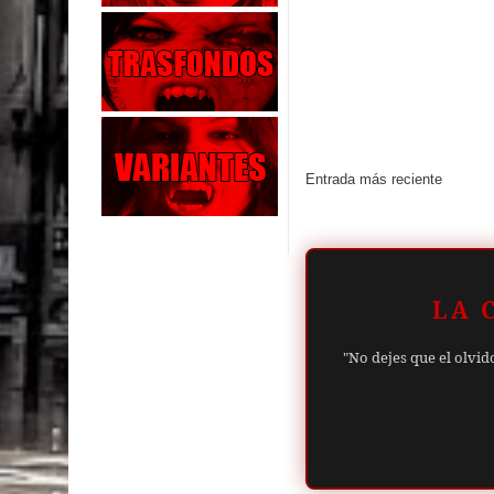
Entrada más reciente
LA 
"No dejes que el olvid