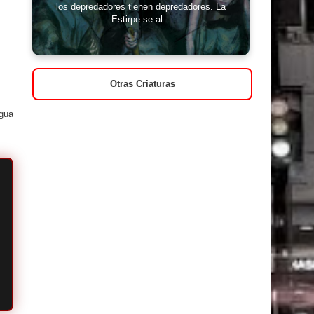
los depredadores tienen depredadores. La
Estirpe se al...
Otras Criaturas
igua