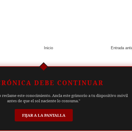
Inicio
Entrada ant
CRÓNICA DEBE CONTINUAR
o reclame este conocimiento. Ancla este grimorio a tu dispositivo móvil
antes de que el sol naciente lo consuma."
FIJAR A LA PANTALLA