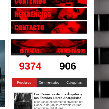
9374
906
Populares
Commentarios
Categorías
Las Revueltas de Los Ángeles y
los Estados Libres Anarquistas
Mientras el experimento soviético del
Consejo Brujah se convertía en una
potencia mundial, una ...