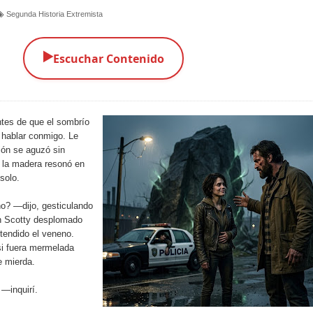
Segunda Historia Extremista
▶️
Escuchar Contenido
tes de que el sombrío
 hablar conmigo. Le
sión se aguzó sin
e la madera resonó en
solo.
o? —dijo, gesticulando
on Scotty desplomado
tendido el veneno.
i fuera mermelada
e mierda.
—inquirí.