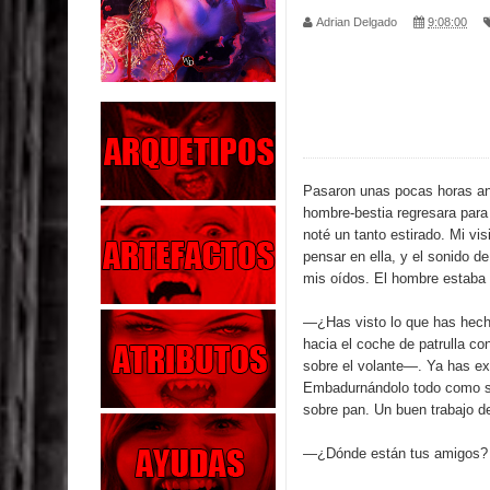
Adrian Delgado
9:08:00
Parte 02: Los Muertos Gobiernan a los Vivos
Parte 01: Escondido a Plena Luz
Parte 02: El Enemigo de mi Enemigo
Parte 06: Coletazos
Pasaron unas pocas horas an
hombre-bestia regresara para
Parte 05: Los Horrores del Infierno
noté un tanto estirado. Mi vi
pensar en ella, y el sonido d
Parte 04: Oídos Sordos
mis oídos. El hombre estaba 
Parte 03: La Traición
—¿Has visto lo que has hech
hacia el coche de patrulla c
Parte 02: Vuelve el Hijo Prodigo
sobre el volante—. Ya has ex
Embadurnándolo todo como s
Parte 03: Reflexiones
sobre pan. Un buen trabajo d
—¿Dónde están tus amigos? 