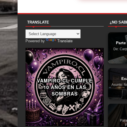
TRANSLATE
¿NO SAB
Powered by
Translate
Parte
De: Carp
Ex
VAMPIRO.CL CUMPLE
Asunto: N
10 AÑOS EN LAS
SOMBRAS
Para
P