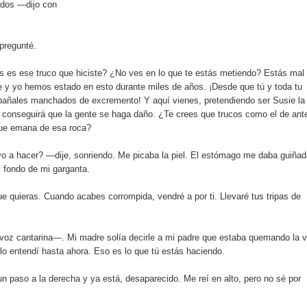
dos —dijo con
pregunté.
s ese truco que hiciste? ¿No ves en lo que te estás metiendo? Estás mal
e y yo hemos estado en esto durante miles de años. ¡Desde que tú y toda tu
pañales manchados de excremento! Y aquí vienes, pretendiendo ser Susie la
conseguirá que la gente se haga daño. ¿Te crees que trucos como el de ant
que emana de esa roca?
o a hacer? —dije, sonriendo. Me picaba la piel. El estómago me daba guiña
l fondo de mi garganta.
 quieras. Cuando acabes corrompida, vendré a por ti. Llevaré tus tripas de
voz cantarina—. Mi madre solía decirle a mi padre que estaba quemando la v
lo entendí hasta ahora. Eso es lo que tú estás haciendo.
n paso a la derecha y ya está, desaparecido. Me reí en alto, pero no sé por