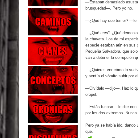
—Estaban demasiado asusta
brusquedad—. Pero yo no.
—¿Qué hay que temer? —le 
—¿Qué eres? ¿Qué demonios e
la chaveta. Los de mi especi
especie estaban aún en sus 
Pequeña Salvadora, que solo 
van a detener la corrupción 
—¿Quieres ver cómo lo vuelv
y sentía el vómito subir por e
—Olvídalo —dijo—. Haz lo que
oropel.
—Estás furioso —le dije con 
por los dos extremos. Nunca 
Pero ya se había ido, dando u
qué.