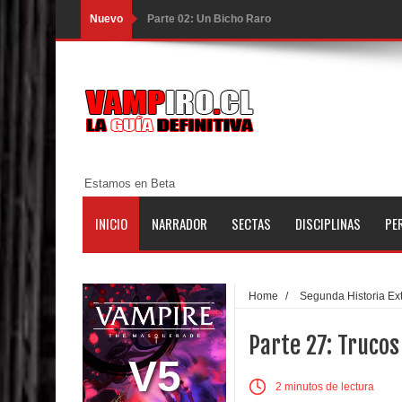
Nuevo
Parte 02: Un Bicho Raro
Parte 01: Una Misión de Locos
Parte 03: Forastero en Tierra Muerta
Parte 10: El Secreto
Parte 09: Los Muertos Cuentan Cuentos
Estamos en Beta
Parte 08: Ultratumba
INICIO
NARRADOR
SECTAS
DISCIPLINAS
PE
Parte 07: Asuntos que Resolver
Parte 06: El Trato con los Muertos
Home
/
Segunda Historia Ex
Parte 05: Sitiados
Parte 27: Trucos
Parte 04: Se Descubre el Pastel
V5
2 minutos de lectura
Parte 03: Una Piraña en el Bidé