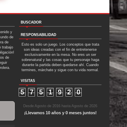
BUSCADOR
tenido y
RESPONSABILIDAD
Mundo de
era de
Esto es solo un juego. Los conceptos que trata
 trabajo
son ideas creadas con el fin de entretenerse
ligación!
exclusivamente en la mesa. No eres un ser
tos de
sobrenatural y las cosas que tu personaje haga
guir
durante la partida deben quedarse ahí. Cuando
rolera.
termines, márchate y sigue con tu vida normal.
VISITAS
5
7
5
1
9
2
0
Desde Agosto de 2016 hasta Agosto de 2026
¡Llevamos 10 años y 0 meses juntos!