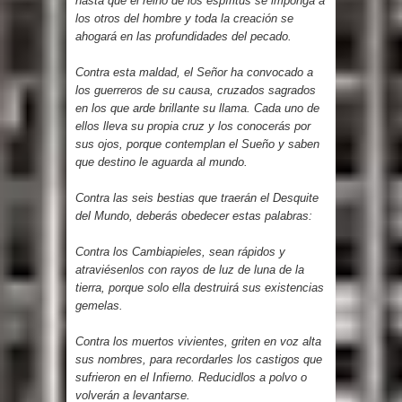
hasta que el reino de los espíritus se imponga a
los otros del hombre y toda la creación se
ahogará en las profundidades del pecado.
Contra esta maldad, el Señor ha convocado a
los guerreros de su causa, cruzados sagrados
en los que arde brillante su llama. Cada uno de
ellos lleva su propia cruz y los conocerás por
sus ojos, porque contemplan el Sueño y saben
que destino le aguarda al mundo.
Contra las seis bestias que traerán el Desquite
del Mundo, deberás obedecer estas palabras:
Contra los Cambiapieles, sean rápidos y
atraviésenlos con rayos de luz de luna de la
tierra, porque solo ella destruirá sus existencias
gemelas.
Contra los muertos vivientes, griten en voz alta
sus nombres, para recordarles los castigos que
sufrieron en el Infierno. Reducidlos a polvo o
volverán a levantarse.