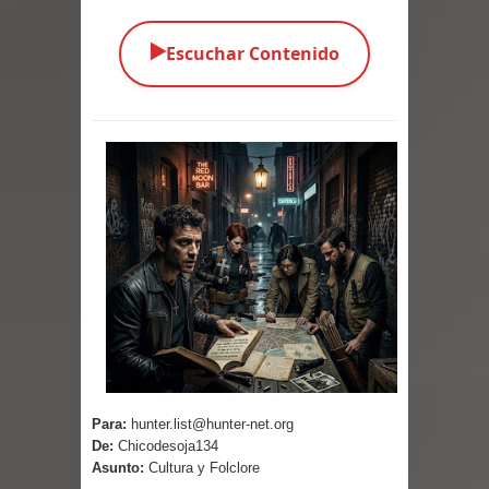
Parte 05: Los Horrores del Infierno
▶️
Escuchar Contenido
Parte 04: Oídos Sordos
Parte 03: La Traición
Parte 02: Vuelve el Hijo Prodigo
Parte 01: El Comienzo
Parte 01: El Enemigo Interior
Exaltados y Muertos Vivientes
Los Muertos se Levantan (Relato)
Los Monstruos más Buscados
Para:
hunter.list@hunter-net.org
De:
Chicodesoja134
Parte 09: Los Muertos Cuentan
Asunto:
Cultura y Folclore