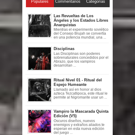
Populares
Commentarios
Categorías
Las Revueltas de Los
Ángeles y los Estados Libres
Anarquistas
Mientras el experimento soviético
del Consejo Brujah se convertía
en una potencia mundial, una ...
Disciplinas
Las Disciplinas son poderes
sobrenaturales concedidos por el
Abrazo, que los vampiros
desarrollan ...
Ritual Nivel 01 - Ritual del
Espejo Humeante
Llamado así en honor al dios
azteca Tezcatlipoca, este ritual le
permite al Nigromante usar un ...
Vampiro la Mascarada Quinta
Edición (V5)
Oscuros diseños, nuevos
enemigos y extraños aliados te
esperan en esta nueva edición
del juego ...