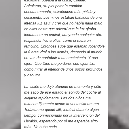
escarlata rodeaba a la chica, Connie.
Asimismo, su piel parecía cambiar
constantemente, volviéndose más pálida y
cenicienta. Los niños estaban bañados de una
intensa luz azul y creí que no había nada malo
en ellos hasta que advertí que la luz giraba
lentamente en espiral, atrayendo cualquier otro
resplandor hacia ellos, como si fuera un
remolino. Entonces supe que estaban robándole
la fuerza vital a los demás, drenando al mundo
en vez de contribuir a su crecimiento. Y sus
ojos. ¡Que Dios me perdone, sus ojos! Era
como mirar al interior de unos pozos profundos
y oscuros.
La visión me dejó aturdido un momento y sólo
me sacó de ese estado el sonido del coche al
alejarse rápidamente. Los dos niños me
miraban fijamente desde la ventanilla trasera.
Todavía me quedé allí, inmóvil durante algún
tiempo, conmocionado por la intervención del
Heraldo, esperando por si me esperaba algo
más. No hubo nada.