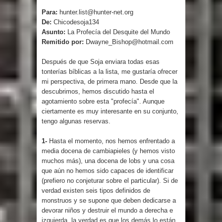
Para:
hunter.list@hunter-net.org
De:
Chicodesoja134
Asunto:
La Profecía del Desquite del Mundo
Remitido por:
Dwayne_Bishop@hotmail.com
Después de que Soja enviara todas esas
tonterías bíblicas a la lista, me gustaría ofrecer
mi perspectiva, de primera mano. Desde que la
descubrimos, hemos discutido hasta el
agotamiento sobre esta "profecía". Aunque
ciertamente es muy interesante en su conjunto,
tengo algunas reservas.
1-
Hasta el momento, nos hemos enfrentado a
media docena de cambiapieles (y hemos visto
muchos más), una docena de lobs y una cosa
que aún no hemos sido capaces de identificar
(prefiero no conjeturar sobre el particular). Si de
verdad existen seis tipos definidos de
monstruos y se supone que deben dedicarse a
devorar niños y destruir el mundo a derecha e
izquierda, la verdad es que los demás lo están