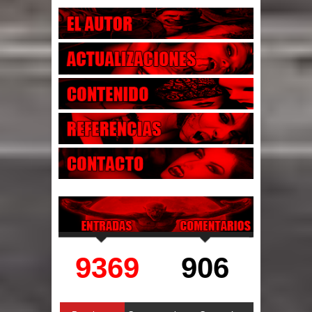
9369
906