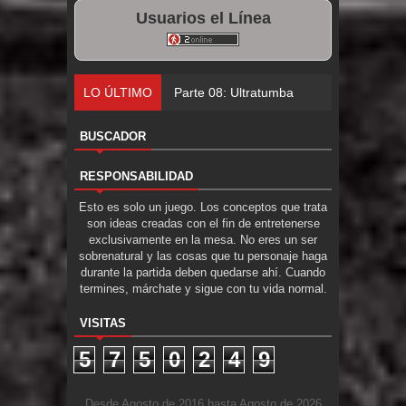
Usuarios el Línea
LO ÚLTIMO
Parte 08: Ultratumba
BUSCADOR
RESPONSABILIDAD
Esto es solo un juego. Los conceptos que trata
son ideas creadas con el fin de entretenerse
exclusivamente en la mesa. No eres un ser
sobrenatural y las cosas que tu personaje haga
durante la partida deben quedarse ahí. Cuando
termines, márchate y sigue con tu vida normal.
VISITAS
5
7
5
0
2
4
9
Desde Agosto de 2016 hasta Agosto de 2026