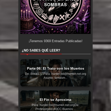
SOMBRAS
¡Tenemos
9369
Entradas Publicadas!
¿NO SABES QUÉ LEER?
Parte 06: El Trato con los Muertos
De: Boca177 Para: hunter.list@hunter-net.org
Asunto: fantasm...
El Fin se Aproxima
Para: hunter.list@hunter-net.orgDe:
Profesorgeo160CC:Buenos ...