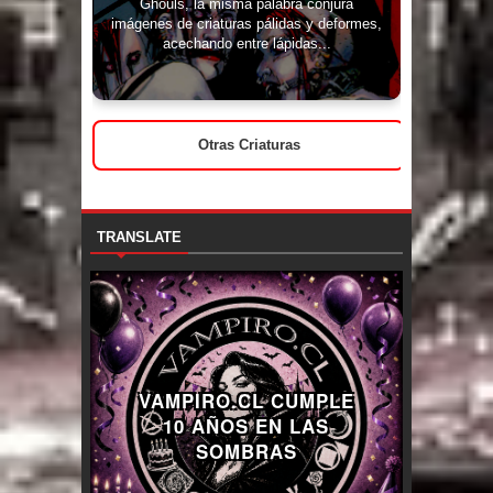
Ghouls, la misma palabra conjura
imágenes de criaturas pálidas y deformes,
acechando entre lápidas...
Otras Criaturas
TRANSLATE
VAMPIRO.CL CUMPLE
10 AÑOS EN LAS
SOMBRAS