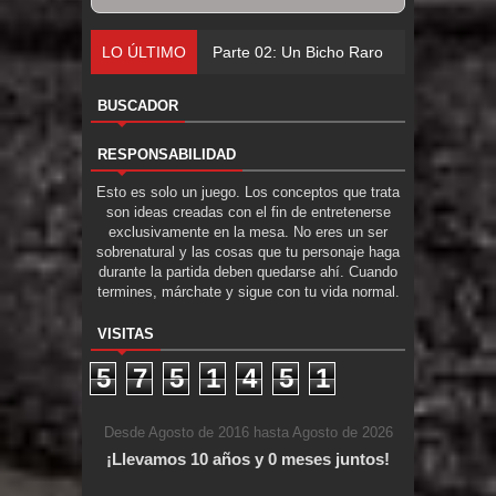
LO ÚLTIMO
Parte 02: Un Bicho Raro
BUSCADOR
RESPONSABILIDAD
Esto es solo un juego. Los conceptos que trata
son ideas creadas con el fin de entretenerse
exclusivamente en la mesa. No eres un ser
sobrenatural y las cosas que tu personaje haga
durante la partida deben quedarse ahí. Cuando
termines, márchate y sigue con tu vida normal.
VISITAS
5
7
5
1
4
5
1
Desde Agosto de 2016 hasta Agosto de 2026
¡Llevamos 10 años y 0 meses juntos!