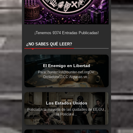
¡Tenemos
9374
Entradas Publicadas!
¿NO SABES QUÉ LEER?
El Enemigo en Libertad
Para: hunter.list@hunter-net.orgDe:
Dictadora11CC:Algunas ve...
Los Estados Unidos
PolicíaEn la mayoría de las ciudades de EE.UU.,
la Policía e...