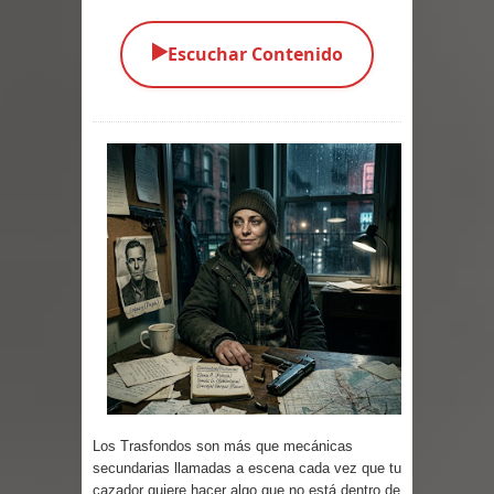
Parte 03: Una Piraña en el Bidé
▶️
Escuchar Contenido
Parte 02: Los Muertos Gobiernan a
los Vivos
Parte 01: Escondido a Plena Luz
Parte 02: El Enemigo de mi Enemigo
Parte 06: Coletazos
Parte 05: Los Horrores del Infierno
Parte 04: Oídos Sordos
Parte 03: La Traición
Los Trasfondos son más que mecánicas
Parte 02: Vuelve el Hijo Prodigo
secundarias llamadas a escena cada vez que tu
cazador quiere hacer algo que no está dentro de