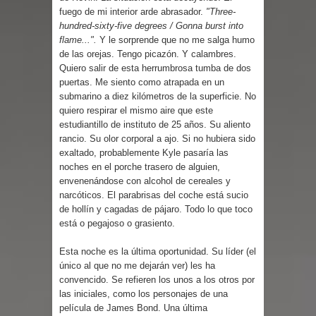
fuego de mi interior arde abrasador.
"Three-
hundred-sixty-five degrees / Gonna burst into
flame...".
Y le sorprende que no me salga humo
de las orejas. Tengo picazón. Y calambres.
Quiero salir de esta herrumbrosa tumba de dos
puertas. Me siento como atrapada en un
submarino a diez kilómetros de la superficie. No
quiero respirar el mismo aire que este
estudiantillo de instituto de 25 años. Su aliento
rancio. Su olor corporal a ajo. Si no hubiera sido
exaltado, probablemente Kyle pasaría las
noches en el porche trasero de alguien,
envenenándose con alcohol de cereales y
narcóticos. El parabrisas del coche está sucio
de hollín y cagadas de pájaro. Todo lo que toco
está o pegajoso o grasiento.
Esta noche es la última oportunidad. Su líder (el
único al que no me dejarán ver) les ha
convencido. Se refieren los unos a los otros por
las iniciales, como los personajes de una
película de James Bond. Una última