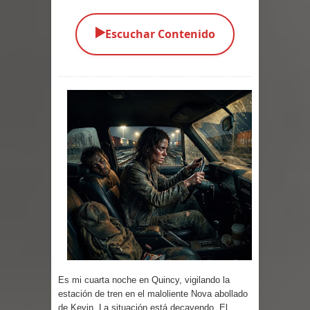
Parte 01: El Comienzo
▶️
Escuchar Contenido
Parte 01: El Enemigo Interior
Exaltados y Muertos Vivientes
Los Muertos se Levantan (Relato)
Los Monstruos más Buscados
Alma
El Destructor
El Buscador
El Pueblo Protegido
Es mi cuarta noche en Quincy, vigilando la
Parte 05: Sitiados
estación de tren en el maloliente Nova abollado
de Kevin. La situación está decayendo. El