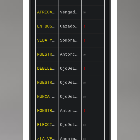
ÁFRICA ESTÁ ARDIENDO
Vengador_X
✉
EN BUSCA DE MÁS PERROS ASESINOS DE RATAS
Cazador_Caido
!
VIDA Y MUERTE
Sombra_99
!
NUESTRA IDENTIDAD
Antorcha88
✉
DÉBILES MORTALES
OjoDeLince
!
NUESTRO OBJETIVO
OjoDeLince
✉
NUNCA VOLVERÁ A SER IGUAL
OjoDeLince
✉
MONSTRUOS HUMANOS
Antorcha88
!
ELECCIONES
OjoDeLince
✉
¿LA VERDAD?
Anonimo_Nivel_3
✉