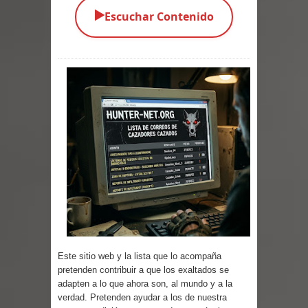
▶️
Escuchar Contenido
Parte 05: Los Horrores del Infierno
Parte 04: Oídos Sordos
Parte 03: La Traición
Parte 02: Vuelve el Hijo Prodigo
Parte 01: El Comienzo
Parte 01: El Enemigo Interior
Exaltados y Muertos Vivientes
Los Muertos se Levantan (Relato)
Los Monstruos más Buscados
Este sitio web y la lista que lo acompaña
pretenden contribuir a que los exaltados se
adapten a lo que ahora son, al mundo y a la
Parte 09: Los Muertos Cuentan
verdad. Pretenden ayudar a los de nuestra