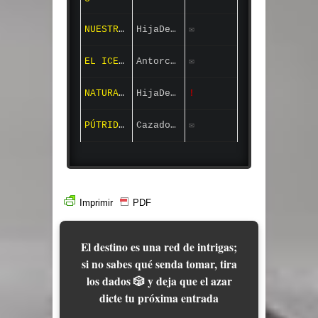
NUESTRO PROPÓSITO
HijaDeJusticia
✉
EL ICEBERG DE LA VERDAD
Antorcha88
✉
NATURALEZA DE LA EXALTACIÓN
HijaDeJusticia
!
PÚTRIDOS
Cazador_Caido
✉
Imprimir
PDF
El destino es una red de intrigas;
si no sabes qué senda tomar, tira
los dados 🎲 y deja que el azar
dicte tu próxima entrada