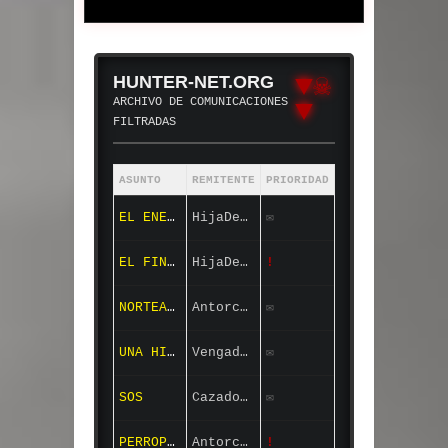
▼☠
HUNTER-NET.ORG
ARCHIVO DE COMUNICACIONES
▼
FILTRADAS
ASUNTO
REMITENTE
PRIORIDAD
EL ENEMIGO EN LIBERTAD
HijaDeJusticia
✉
EL FIN SE APROXIMA
HijaDeJusticia
!
NORTEAMÉRICA
Antorcha88
✉
UNA HISTORIA DE MIS MIEMBROS
Vengador_X
✉
SOS
Cazador_Caido
✉
PERROPARIA ÍNTEGRO
Antorcha88
!