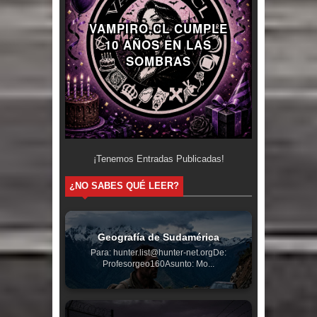
VAMPIRO.CL CUMPLE
10 AÑOS EN LAS
SOMBRAS
¡Tenemos
Entradas Publicadas!
¿NO SABES QUÉ LEER?
Geografía de Sudamérica
Para: hunter.list@hunter-net.orgDe:
Profesorgeo160Asunto: Mo...