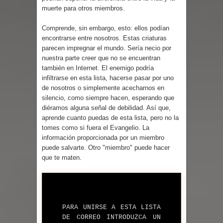
muerte para otros miembros.
Comprende, sin embargo, esto: ellos podían
encontrarse entre nosotros. Estas criaturas
parecen impregnar el mundo. Sería necio por
nuestra parte creer que no se encuentran
también en Internet. El enemigo podría
infiltrarse en esta lista, hacerse pasar por uno
de nosotros o simplemente acecharnos en
silencio, como siempre hacen, esperando que
diéramos alguna señal de debilidad. Así que,
aprende cuanto puedas de esta lista, pero no la
tomes como si fuera el Evangelio. La
información proporcionada por un miembro
puede salvarte. Otro "miembro" puede hacer
que te maten.
PARA UNIRSE A ESTA LISTA
DE CORREO INTRODUZCA UN