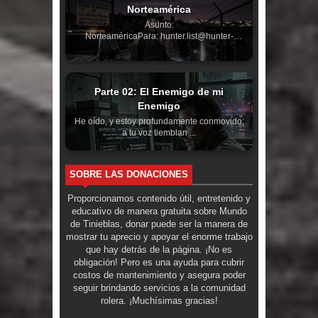
Norteamérica
Asunto:
NorteaméricaPara: hunter.list@hunter-
net.orgDe: Viaj...
Parte 02: El Enemigo de mi
Enemigo
He oído, y estoy profundamente conmovido;
a tu voz tiemblan ...
SOBRE LAS DONACIONES
Proporcionamos contenido útil, entretenido y
educativo de manera gratuita sobre Mundo
de Tinieblas, donar puede ser la manera de
mostrar tu aprecio y apoyar el enorme trabajo
que hay detrás de la página. ¡No es
obligación! Pero es una ayuda para cubrir
costos de mantenimiento y asegura poder
seguir brindando servicios a la comunidad
rolera. ¡Muchísimas gracias!