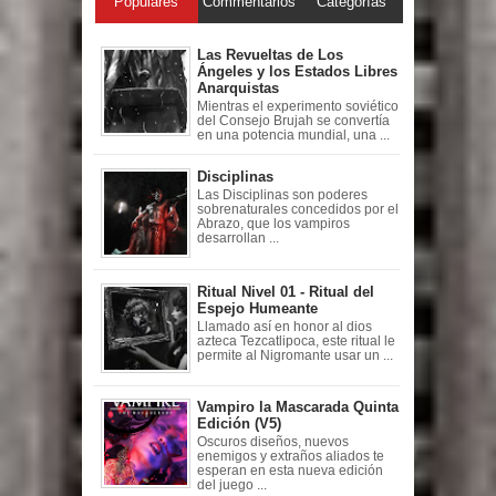
Populares
Commentarios
Categorías
Las Revueltas de Los
Ángeles y los Estados Libres
Anarquistas
Mientras el experimento soviético
del Consejo Brujah se convertía
en una potencia mundial, una ...
Disciplinas
Las Disciplinas son poderes
sobrenaturales concedidos por el
Abrazo, que los vampiros
desarrollan ...
Ritual Nivel 01 - Ritual del
Espejo Humeante
Llamado así en honor al dios
azteca Tezcatlipoca, este ritual le
permite al Nigromante usar un ...
Vampiro la Mascarada Quinta
Edición (V5)
Oscuros diseños, nuevos
enemigos y extraños aliados te
esperan en esta nueva edición
del juego ...