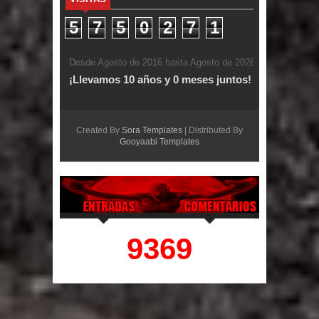
5
7
5
0
2
7
1
Desde Agosto de 2016 hasta Agosto de 2026
¡Llevamos 10 años y 0 meses juntos!
Created By
Sora Templates
| Distributed By
Gooyaabi Templates
9369