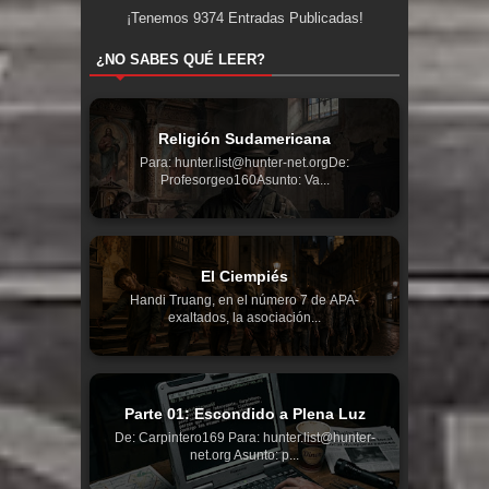
¡Tenemos
9374
Entradas Publicadas!
¿NO SABES QUÉ LEER?
Religión Sudamericana
Para: hunter.list@hunter-net.orgDe:
Profesorgeo160Asunto: Va...
El Ciempiés
Handi Truang, en el número 7 de APA-
exaltados, la asociación...
Parte 01: Escondido a Plena Luz
De: Carpintero169 Para: hunter.list@hunter-
net.org Asunto: p...