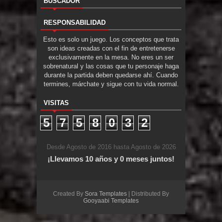
BUSCADOR
RESPONSABILIDAD
Esto es solo un juego. Los conceptos que trata
son ideas creadas con el fin de entretenerse
exclusivamente en la mesa. No eres un ser
sobrenatural y las cosas que tu personaje haga
durante la partida deben quedarse ahí. Cuando
termines, márchate y sigue con tu vida normal.
VISITAS
5
7
5
8
0
3
2
Desde Agosto de 2016 hasta Agosto de 2026
¡Llevamos 10 años y 0 meses juntos!
Created By
Sora Templates
| Distributed By
Gooyaabi Templates