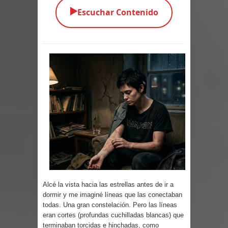
▶️
Escuchar Contenido
Parte 03: Una Piraña en el Bidé
Parte 02: Los Muertos Gobiernan a
los Vivos
Parte 01: Escondido a Plena Luz
Parte 02: El Enemigo de mi Enemigo
Parte 06: Coletazos
Parte 05: Los Horrores del Infierno
Parte 04: Oídos Sordos
Alcé la vista hacia las estrellas antes de ir a
Parte 03: La Traición
dormir y me imaginé líneas que las conectaban
todas. Una gran constelación. Pero las líneas
Parte 02: Vuelve el Hijo Prodigo
eran cortes (profundas cuchilladas blancas) que
terminaban torcidas e hinchadas, como