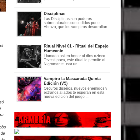
Disciplinas
Las Disciplinas son poderes
sobrenaturales concedidos por el
Abrazo, que los vampiros desarrollan
...
ol
Ritual Nivel 01 - Ritual del Espejo
Humeante
Llamado así en honor al dios azteca
Tezcatlipoca, este ritual le permite al
Nigromante usar un ...
,
Vampiro la Mascarada Quinta
Edición (V5)
Oscuros diseños, nuevos enemigos y
extraños aliados te esperan en esta
nueva edición del juego ...
nzó
e
ra
lobo
 de
rdo