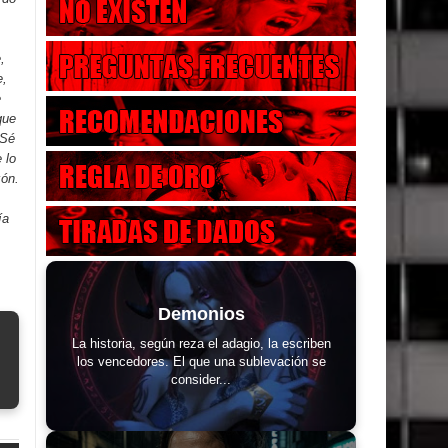
,
e,
e
que
 Sé
 lo
zón.
ía
Demonios
La historia, según reza el adagio, la escriben
los vencedores. El que una sublevación se
consider...