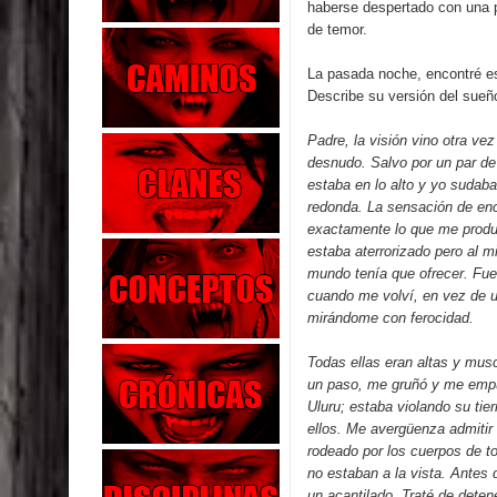
haberse despertado con una 
de temor.
La pasada noche, encontré es
Describe su versión del sueñ
Padre, la visión vino otra ve
desnudo. Salvo por un par de 
estaba en lo alto y yo sudab
redonda. La sensación de enc
exactamente lo que me produ
estaba aterrorizado pero al 
mundo tenía que ofrecer. Fue
cuando me volví, en vez de un
mirándome con ferocidad.
Todas ellas eran altas y mus
un paso, me gruñó y me empuj
Uluru; estaba violando su tier
ellos. Me avergüenza admitir
rodeado por los cuerpos de t
no estaban a la vista. Antes 
un acantilado. Traté de dete