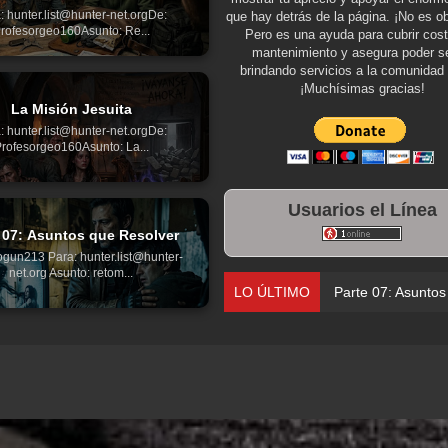
: hunter.list@hunter-net.orgDe:
que hay detrás de la página. ¡No es ob
rofesorgeo160Asunto: Re...
Pero es una ayuda para cubrir cos
mantenimiento y asegura poder se
brindando servicios a la comunidad 
¡Muchísimas gracias!
La Misión Jesuita
: hunter.list@hunter-net.orgDe:
rofesorgeo160Asunto: La...
Usuarios el Línea
 07: Asuntos que Resolver
gun213 Para: hunter.list@hunter-
net.org Asunto: retom...
LO ÚLTIMO
Parte 06: El Trato con los