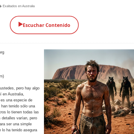
Exaltados en Australia
▶️
Escuchar Contenido
org
om)
 ustedes, pero hay algo
 en Australia,
 es una especie de
 han tenido sólo una
ros lo tienen todas las
detalles varían, pero
ra ser una simple
e lo ha tenido asegura