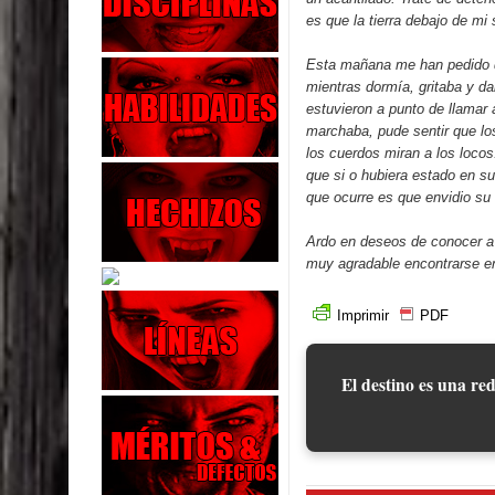
es que la tierra debajo de m
Esta mañana me han pedido q
mientras dormía, gritaba y da
estuvieron a punto de llama
marchaba, pude sentir que l
los cuerdos miran a los loco
que si o hubiera estado en s
que ocurre es que envidio su
Ardo en deseos de conocer a 
muy agradable encontrarse e
Imprimir
PDF
El destino es una red