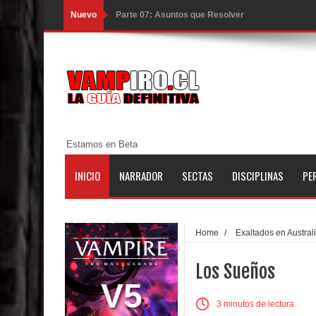
Nuevo
Parte 06: El Trato con los Muertos
Parte 05: Sitiados
Parte 04: Se Descubre el Pastel
Parte 03: Una Piraña en el Bidé
Parte 02: Los Muertos Gobiernan a los Vivos
Estamos en Beta
Parte 01: Escondido a Plena Luz
INICIO
NARRADOR
SECTAS
DISCIPLINAS
PE
Parte 02: El Enemigo de mi Enemigo
Parte 06: Coletazos
Home
/
Exaltados en Austral
Parte 05: Los Horrores del Infierno
Los Sueños
Parte 04: Oídos Sordos
V5
3 minutos de lectura
Parte 03: La Traición