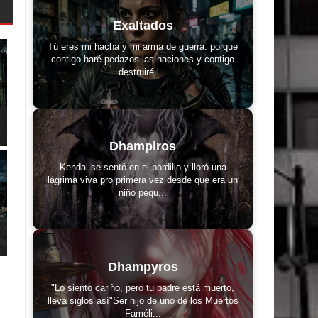
Exaltados
Tú eres mi hacha y mi arma de guerra: porque
contigo haré pedazos las naciones y contigo
destruiré l...
Dhampiros
Kendal se sentó en el bordillo y lloró una
lágrima viva pro primera vez desde que era un
niño pequ...
Dhampyros
"Lo siento cariño, pero tu padre está muerto,
lleva siglos así"Ser hijo de uno de los Muertos
Faméli...