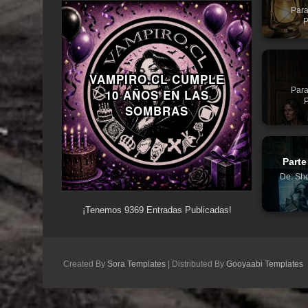
Para
P
VAMPIRO.CL CUMPLE
Para
10 AÑOS EN LAS
P
SOMBRAS
Parte
De: Sho
¡Tenemos
9369
Entradas Publicadas!
Created By
Sora Templates
| Distributed By
Gooyaabi Templates