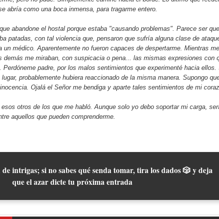
i se abría como una boca inmensa, para tragarme entero.
ue abandone el hostal porque estaba "causando problemas". Parece ser que
ba patadas, con tal violencia que, pensaron que sufría alguna clase de ataqu
r a un médico. Aparentemente no fueron capaces de despertarme. Mientras m
os demás me miraban, con suspicacia o pena... las mismas expresiones con 
s. Perdóneme padre, por los malos sentimientos que experimenté hacia ellos.
u lugar, probablemente hubiera reaccionado de la misma manera. Supongo que
 inocencia. Ojalá el Señor me bendiga y aparte tales sentimientos de mi cora
esos otros de los que me habló. Aunque solo yo debo soportar mi carga, ser
ntre aquellos que pueden comprenderme.
 de intrigas; si no sabes qué senda tomar, tira los dados 🎲 y deja
que el azar dicte tu próxima entrada