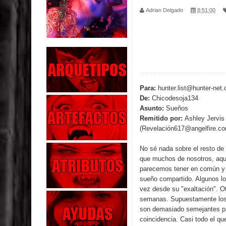
Adrian Delgado
8:51:00
Parte 02: Vuelve el Hijo Prodigo
Parte 01: El Comienzo
Parte 01: El Enemigo Interior
Exaltados y Muertos Vivientes
Para:
hunter.list@hunter-net.
De:
Chicodesoja134
Los Muertos se Levantan (Relato)
Asunto:
Sueños
Remitido por:
Ashley Jervis
Los Monstruos más Buscados
(Revelación617@angelfire.c
Parte 09: Los Muertos Cuentan Cuentos
No sé nada sobre el resto de
que muchos de nosotros, aquí
Parte 08: Ultratumba
parecemos tener en común y
sueño compartido. Algunos lo
Parte 07: Asuntos que Resolver
vez desde su "exaltación". Ot
semanas. Supuestamente los 
son demasiado semejantes pa
coincidencia. Casi todo el qu