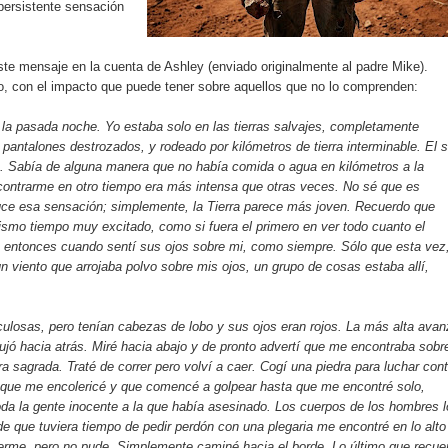
persistente sensación
te mensaje en la cuenta de Ashley (enviado originalmente al padre Mike).
o, con el impacto que puede tener sobre aquellos que no lo comprenden:
z la pasada noche. Yo estaba solo en las tierras salvajes, completamente
pantalones destrozados, y rodeado por kilómetros de tierra interminable. El s
a. Sabía de alguna manera que no había comida o agua en kilómetros a la
ontrarme en otro tiempo era más intensa que otras veces. No sé que es
ce esa sensación; simplemente, la Tierra parece más joven. Recuerdo que
mismo tiempo muy excitado, como si fuera el primero en ver todo cuanto el
 entonces cuando sentí sus ojos sobre mi, como siempre. Sólo que esta vez
 viento que arrojaba polvo sobre mis ojos, un grupo de cosas estaba allí,
culosas, pero tenían cabezas de lobo y sus ojos eran rojos. La más alta ava
ó hacia atrás. Miré hacia abajo y de pronto advertí que me encontraba sobr
ra sagrada. Traté de correr pero volví a caer. Cogí una piedra para luchar cont
 que me encolericé y que comencé a golpear hasta que me encontré solo,
oda la gente inocente a la que había asesinado. Los cuerpos de los hombres 
de que tuviera tiempo de pedir perdón con una plegaria me encontré en lo alto
nerme, pero no pude. Simplemente caminé hacia el borde. Lo último que recue