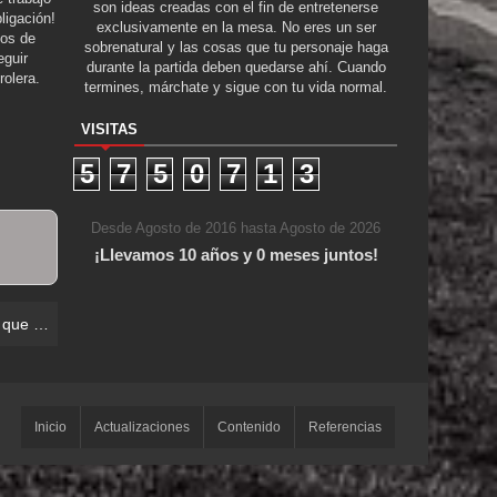
son ideas creadas con el fin de entretenerse
ligación!
exclusivamente en la mesa. No eres un ser
tos de
sobrenatural y las cosas que tu personaje haga
guir
durante la partida deben quedarse ahí. Cuando
rolera.
termines, márchate y sigue con tu vida normal.
VISITAS
5
7
5
0
7
1
3
Desde Agosto de 2016 hasta Agosto de 2026
¡Llevamos 10 años y 0 meses juntos!
 Muertos
Inicio
Actualizaciones
Contenido
Referencias