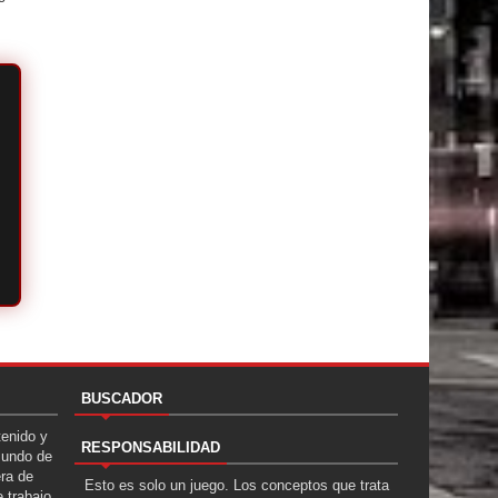
BUSCADOR
tenido y
RESPONSABILIDAD
Mundo de
era de
Esto es solo un juego. Los conceptos que trata
 trabajo