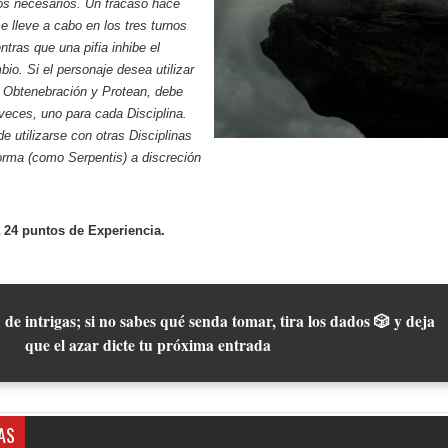
nos necesarios. Un fracaso hace
e lleve a cabo en los tres turnos
ntras que una pifia inhibe el
io. Si el personaje desea utilizar
a Obtenebración y Protean, debe
veces, uno para cada Disciplina.
e utilizarse con otras Disciplinas
forma (como Serpentis) a discreción
 24 puntos de Experiencia.
 de intrigas; si no sabes qué senda tomar, tira los dados 🎲 y deja
que el azar dicte tu próxima entrada
AS