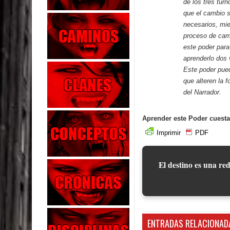
de los tres tur
que el cambio s
necesarios, mie
proceso de camb
este poder par
aprenderlo dos 
Este poder pued
que alteren la 
del Narrador.
Aprender este Poder cuesta
Imprimir
PDF
El destino es una red
ENTRADAS RELACIONAD