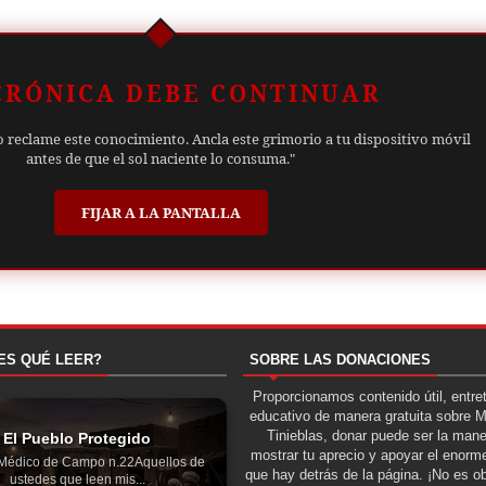
CRÓNICA DEBE CONTINUAR
o reclame este conocimiento. Ancla este grimorio a tu dispositivo móvil
antes de que el sol naciente lo consuma."
FIJAR A LA PANTALLA
ES QUÉ LEER?
SOBRE LAS DONACIONES
Proporcionamos contenido útil, entre
educativo de manera gratuita sobre 
Tinieblas, donar puede ser la man
El Pueblo Protegido
mostrar tu aprecio y apoyar el enorme
 Médico de Campo n.22Aquellos de
que hay detrás de la página. ¡No es ob
ustedes que leen mis...