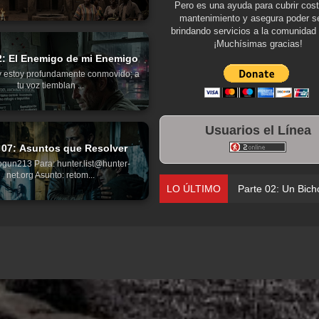
Pero es una ayuda para cubrir cos
mantenimiento y asegura poder se
brindando servicios a la comunidad 
¡Muchísimas gracias!
2: El Enemigo de mi Enemigo
y estoy profundamente conmovido; a
tu voz tiemblan ...
Usuarios el Línea
 07: Asuntos que Resolver
gun213 Para: hunter.list@hunter-
net.org Asunto: retom...
LO ÚLTIMO
Parte 02: Un Bich