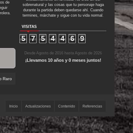
tos de
sobrenatural y las cosas que tu personaje haga
guir
durante la partida deben quedarse ahí. Cuando
rolera.
termines, márchate y sigue con tu vida normal.
VISITAS
5
7
5
4
4
6
9
Desde Agosto de 2016 hasta Agosto de 2026
¡Llevamos 10 años y 0 meses juntos!
o Raro
Inicio
Actualizaciones
Contenido
Referencias