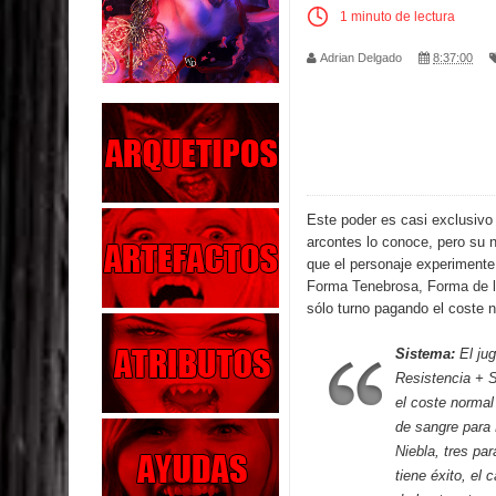
1 minuto de lectura
Parte 02: Los Muertos Gobiernan a los Vivos
Adrian Delgado
8:37:00
Parte 01: Escondido a Plena Luz
Parte 02: El Enemigo de mi Enemigo
Parte 06: Coletazos
Este poder es casi exclusivo
Parte 05: Los Horrores del Infierno
arcontes lo conoce, pero su 
que el personaje experiment
Parte 04: Oídos Sordos
Forma Tenebrosa
,
Forma de l
sólo turno pagando el coste 
Parte 03: La Traición
Sistema:
El jug
Parte 02: Vuelve el Hijo Prodigo
Resistencia + S
el coste normal
Parte 03: Reflexiones
de sangre para
Niebla
, tres pa
tiene éxito, el