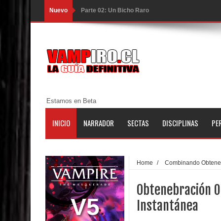
Nuevo
Parte 02: Un Bicho Raro
Parte 01: Una Misión de Locos
Parte 03: Forastero en Tierra Muerta
Parte 10: El Secreto
Parte 09: Los Muertos Cuentan Cuentos
Estamos en Beta
Parte 08: Ultratumba
INICIO
NARRADOR
SECTAS
DISCIPLINAS
PE
Parte 07: Asuntos que Resolver
Parte 06: El Trato con los Muertos
Home
/
Combinando Obtene
Parte 05: Sitiados
Obtenebración 0
Parte 04: Se Descubre el Pastel
V5
Instantánea
Parte 03: Una Piraña en el Bidé