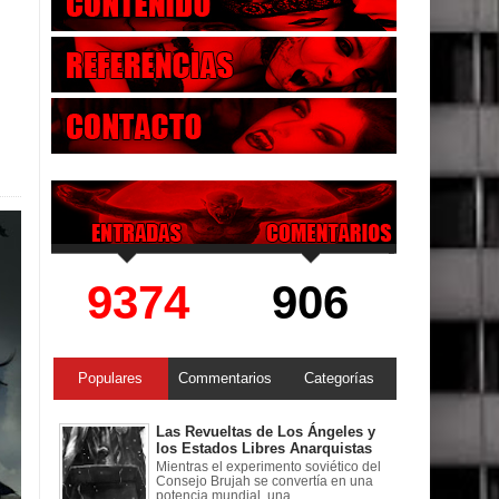
9374
906
Populares
Commentarios
Categorías
Las Revueltas de Los Ángeles y
los Estados Libres Anarquistas
Mientras el experimento soviético del
Consejo Brujah se convertía en una
potencia mundial, una ...