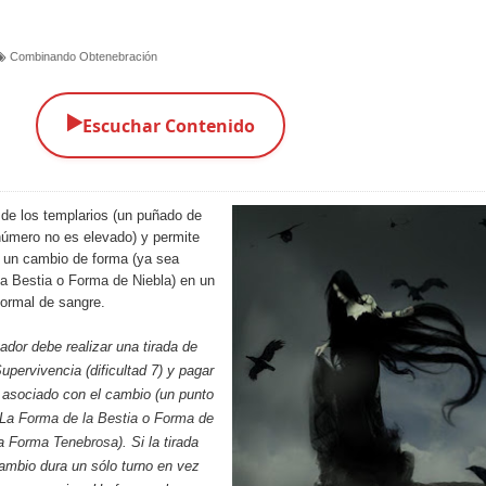
Combinando Obtenebración
▶️
Escuchar Contenido
 de los templarios (un puñado de
número no es elevado) y permite
e un cambio de forma (ya sea
a Bestia
o
Forma de Niebla
) en un
normal de sangre.
ador debe realizar una tirada de
upervivencia (dificultad 7) y pagar
 asociado con el cambio (un punto
 La
Forma de la Bestia
o
Forma de
ra
Forma Tenebrosa
). Si la tirada
 cambio dura un sólo turno en vez