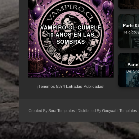
Parte 0
VAMPIRO.CL CUMPLE
He oído, 
10 AÑOS EN LAS
SOMBRAS
Parte
De: Sho
¡Tenemos
9374
Entradas Publicadas!
Created By
Sora Templates
| Distributed By
Gooyaabi Templates